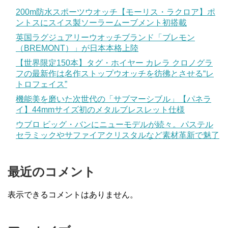
200m防水スポーツウオッチ【モーリス・ラクロア】ポ
ントスにスイス製ソーラームーブメント初搭載
英国ラグジュアリーウオッチブランド「ブレモン
（BREMONT）」が日本本格上陸
【世界限定150本】タグ・ホイヤー カレラ クロノグラ
フの最新作は名作ストップウオッチを彷彿とさせる“レ
トロフェイス”
機能美を磨いた次世代の「サブマーシブル」【パネラ
イ】44mmサイズ初のメタルブレスレット仕様
ウブロ ビッグ・バンにニューモデルが続々。パステル
セラミックやサファイアクリスタルなど素材革新で魅了
最近のコメント
表示できるコメントはありません。