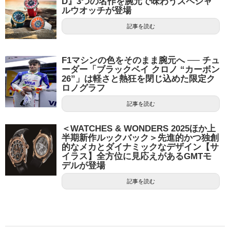
D』3つの名作を腕元で味わうスペシャ
ルウオッチが登場
記事を読む
F1マシンの色をそのまま腕元へ ── チュ
ーダー「ブラックベイ クロノ “カーボン
26”」は軽さと熱狂を閉じ込めた限定ク
ロノグラフ
記事を読む
＜WATCHES & WONDERS 2025ほか上
半期新作ルックバック＞先進的かつ独創
的なメカとダイナミックなデザイン【サ
イラス】全方位に見応えがあるGMTモ
デルが登場
記事を読む