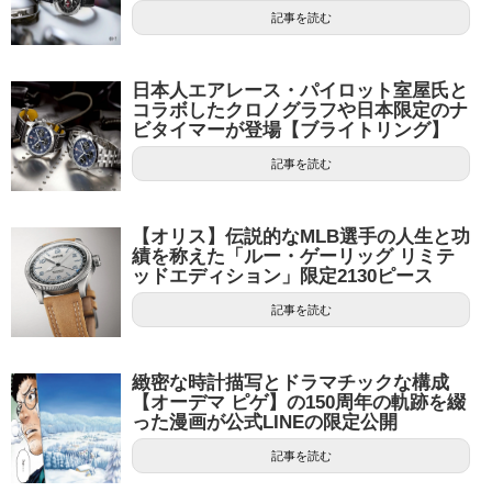
記事を読む
日本人エアレース・パイロット室屋氏と
コラボしたクロノグラフや日本限定のナ
ビタイマーが登場【ブライトリング】
記事を読む
【オリス】伝説的なMLB選手の人生と功
績を称えた「ルー・ゲーリッグ リミテ
ッドエディション」限定2130ピース
記事を読む
緻密な時計描写とドラマチックな構成
【オーデマ ピゲ】の150周年の軌跡を綴
った漫画が公式LINEの限定公開
記事を読む