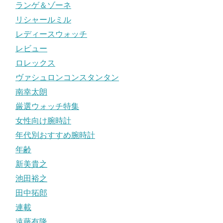
ランゲ＆ゾーネ
リシャールミル
レディースウォッチ
レビュー
ロレックス
ヴァシュロンコンスタンタン
南幸太朗
厳選ウォッチ特集
女性向け腕時計
年代別おすすめ腕時計
年齢
新美貴之
池田裕之
田中拓郎
連載
遠藤有隆