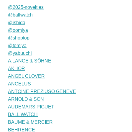
@2025-novelties
@ballwatch
@ishida
@oomiya
@shoptop
@tomiya
@yabuuchi
A.LANGE & SÖHNE
AKHOR
ANGEL CLOVER
ANGELUS
ANTOINE PREZIUSO GENEVE
ARNOLD & SON
AUDEMARS PIGUET
BALL WATCH
BAUME & MERCIER
BEHRENCE