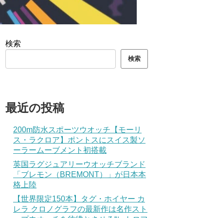
検索
検索
最近の投稿
200m防水スポーツウオッチ【モーリ
ス・ラクロア】ポントスにスイス製ソ
ーラームーブメント初搭載
英国ラグジュアリーウオッチブランド
「ブレモン（BREMONT）」が日本本
格上陸
【世界限定150本】タグ・ホイヤー カ
レラ クロノグラフの最新作は名作スト