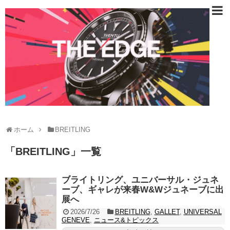
ホーム
BREITLING
「
BREITLING
」
一覧
ブライトリング、ユニバーサル・ジュネ
ーブ、ギャレが来春W&Wジュネーブに出
展へ
2026/7/26
BREITLING
,
GALLET
,
UNIVERSAL
GENEVE
,
ニュース&トピックス