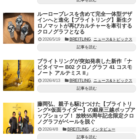
ルーローブレスを含めて完全一体型デザ
インへと進化【ブライトリング】新生ク
ロノマットが再びカルチャーを牽引する
クロノグラフとなる
2026/5/19
BREITLING
,
ニュース&トピックス
記事を読む
ブライトリングが突如発表した新作「ナ
ビタイマー B02 クロノグラフ 41 コスモ
ノート アルテミス II」
2026/4/13
BREITLING
,
ニュース&トピックス
記事を読む
藤岡弘、親子も駆けつけた【ブライトリ
ング×仮面ライダー】の銀座三越ポップア
ップショップ！ 放映55周年記念限定クロ
ノグラフがベールを脱ぐ
2026/4/8
BREITLING
,
インタビュー
記事を読む