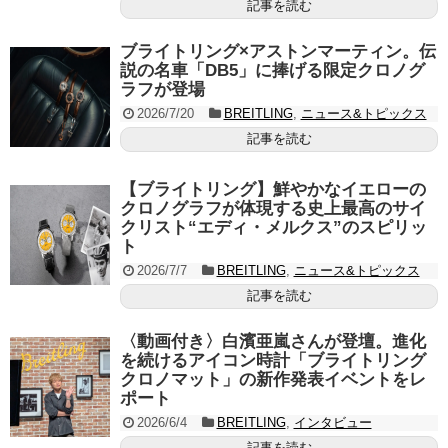
記事を読む
ブライトリング×アストンマーティン。伝
説の名車「DB5」に捧げる限定クロノグ
ラフが登場
2026/7/20
BREITLING
,
ニュース&トピックス
記事を読む
【ブライトリング】鮮やかなイエローの
クロノグラフが体現する史上最高のサイ
クリスト“エディ・メルクス”のスピリッ
ト
2026/7/7
BREITLING
,
ニュース&トピックス
記事を読む
〈動画付き〉白濱亜嵐さんが登壇。進化
を続けるアイコン時計「ブライトリング
クロノマット」の新作発表イベントをレ
ポート
2026/6/4
BREITLING
,
インタビュー
記事を読む