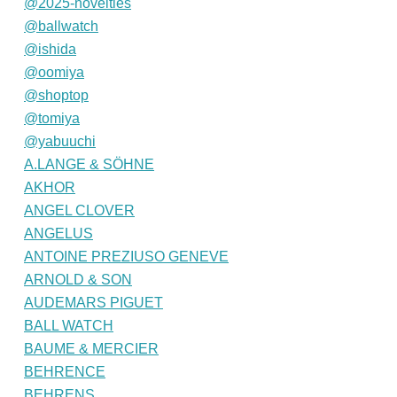
@2025-novelties
@ballwatch
@ishida
@oomiya
@shoptop
@tomiya
@yabuuchi
A.LANGE & SÖHNE
AKHOR
ANGEL CLOVER
ANGELUS
ANTOINE PREZIUSO GENEVE
ARNOLD & SON
AUDEMARS PIGUET
BALL WATCH
BAUME & MERCIER
BEHRENCE
BEHRENS