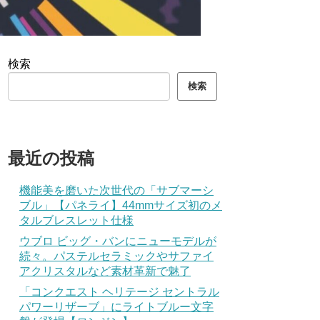
検索
検索
最近の投稿
機能美を磨いた次世代の「サブマーシ
ブル」【パネライ】44mmサイズ初のメ
タルブレスレット仕様
ウブロ ビッグ・バンにニューモデルが
続々。パステルセラミックやサファイ
アクリスタルなど素材革新で魅了
「コンクエスト ヘリテージ セントラル
パワーリザーブ」にライトブルー文字