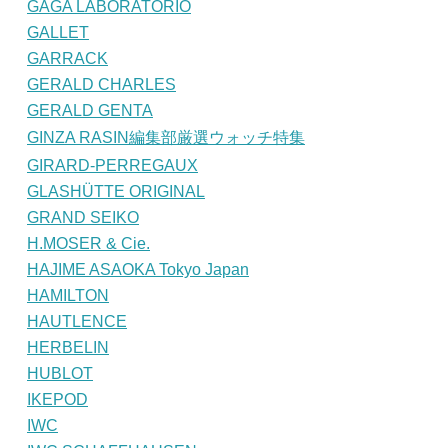
GAGA LABORATORIO
GALLET
GARRACK
GERALD CHARLES
GERALD GENTA
GINZA RASIN編集部厳選ウォッチ特集
GIRARD-PERREGAUX
GLASHÜTTE ORIGINAL
GRAND SEIKO
H.MOSER & Cie.
HAJIME ASAOKA Tokyo Japan
HAMILTON
HAUTLENCE
HERBELIN
HUBLOT
IKEPOD
IWC