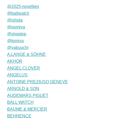
@2025-novelties
@ballwatch
@ishida
@oomiya
@shoptop
@tomiya
@yabuuchi
A.LANGE & SÖHNE
AKHOR
ANGEL CLOVER
ANGELUS
ANTOINE PREZIUSO GENEVE
ARNOLD & SON
AUDEMARS PIGUET
BALL WATCH
BAUME & MERCIER
BEHRENCE