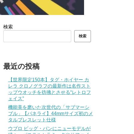
検索
検索
最近の投稿
【世界限定150本】タグ・ホイヤー カ
レラ クロノグラフの最新作は名作スト
ップウオッチを彷彿とさせる“レトロフ
ェイス”
機能美を磨いた次世代の「サブマーシ
ブル」【パネライ】44mmサイズ初のメ
タルブレスレット仕様
ウブロ ビッグ・バンにニューモデルが