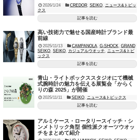
2026/1/24
CREDOR
,
SEIKO
,
ニュース&トピッ
クス
記事を読む
高い技術力で魅せる国産時計ブランド最
前線
2025/11/13
CAMPANOLA
,
G-SHOCK
,
GRAND
SEIKO
,
SEIKO
,
カジュアルウオッチ
,
ニュース&トピ
ックス
記事を読む
青山・ライトボックススタジオにて機械
式腕時計の魅力を伝える展覧会「からく
りの森 2025」が開催
2025/11/11
SEIKO
,
ニュース&トピックス
記事を読む
アルミケース・ロータリースイッチ・シ
ンメトリック角型 個性派クオーツウオッ
チをまとめて紹介