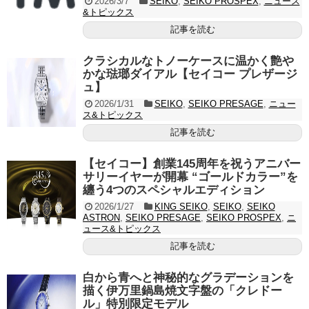
2026/3/7
SEIKO
,
SEIKO PROSPEX
,
ニュース
&トピックス
記事を読む
クラシカルなトノーケースに温かく艶や
かな琺瑯ダイアル【セイコー プレザージ
ュ】
2026/1/31
SEIKO
,
SEIKO PRESAGE
,
ニュー
ス&トピックス
記事を読む
【セイコー】創業145周年を祝うアニバー
サリーイヤーが開幕 “ゴールドカラー”を
纏う4つのスペシャルエディション
2026/1/27
KING SEIKO
,
SEIKO
,
SEIKO
ASTRON
,
SEIKO PRESAGE
,
SEIKO PROSPEX
,
ニ
ュース&トピックス
記事を読む
白から青へと神秘的なグラデーションを
描く伊万里鍋島焼文字盤の「クレドー
ル」特別限定モデル