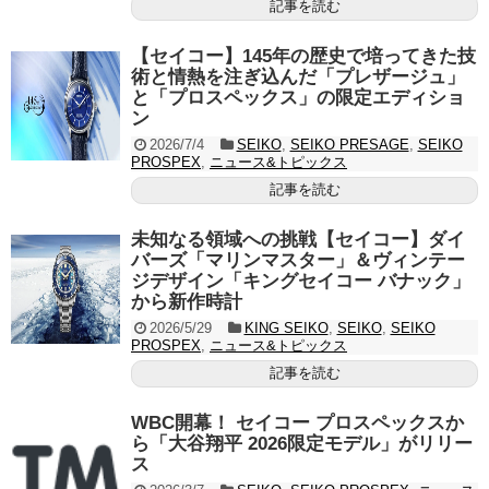
記事を読む
【セイコー】145年の歴史で培ってきた技
術と情熱を注ぎ込んだ「プレザージュ」
と「プロスペックス」の限定エディショ
ン
2026/7/4
SEIKO
,
SEIKO PRESAGE
,
SEIKO
PROSPEX
,
ニュース&トピックス
記事を読む
未知なる領域への挑戦【セイコー】ダイ
バーズ「マリンマスター」＆ヴィンテー
ジデザイン「キングセイコー バナック」
から新作時計
2026/5/29
KING SEIKO
,
SEIKO
,
SEIKO
PROSPEX
,
ニュース&トピックス
記事を読む
WBC開幕！ セイコー プロスペックスか
ら「大谷翔平 2026限定モデル」がリリー
ス