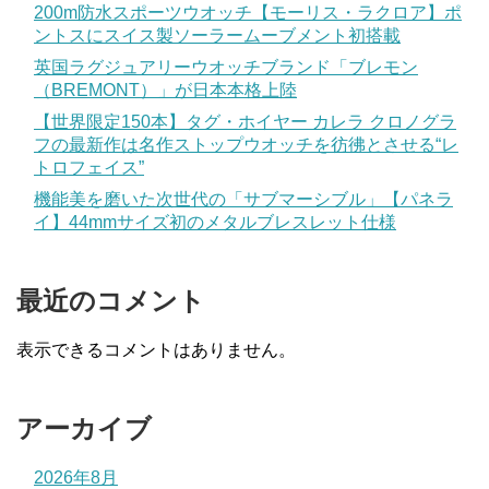
200m防水スポーツウオッチ【モーリス・ラクロア】ポ
ントスにスイス製ソーラームーブメント初搭載
英国ラグジュアリーウオッチブランド「ブレモン
（BREMONT）」が日本本格上陸
【世界限定150本】タグ・ホイヤー カレラ クロノグラ
フの最新作は名作ストップウオッチを彷彿とさせる“レ
トロフェイス”
機能美を磨いた次世代の「サブマーシブル」【パネラ
イ】44mmサイズ初のメタルブレスレット仕様
最近のコメント
表示できるコメントはありません。
アーカイブ
2026年8月