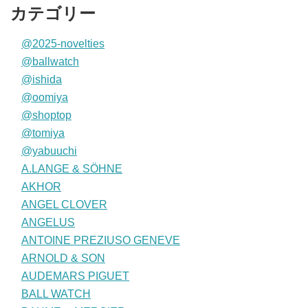
カテゴリー
@2025-novelties
@ballwatch
@ishida
@oomiya
@shoptop
@tomiya
@yabuuchi
A.LANGE & SÖHNE
AKHOR
ANGEL CLOVER
ANGELUS
ANTOINE PREZIUSO GENEVE
ARNOLD & SON
AUDEMARS PIGUET
BALL WATCH