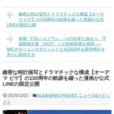
緻密な時計描写とドラマチックな構成【オーデ
マ ピゲ】の150周年の軌跡を綴った漫画が公式
LINEの限定公開
映画『F1®／エフワン』への“出演”に始まり、宇
宙開発企業「VAST」との技術提携を表明 ──
IWCのターニングポイントとなる2025年を新作時計を
中心に総括する
緻密な時計描写とドラマチックな構成【オーデ
マ ピゲ】の150周年の軌跡を綴った漫画が公式
LINEの限定公開
2025/12/22
AUDEMARS PIGUET
,
ニュース&トピッ
クス