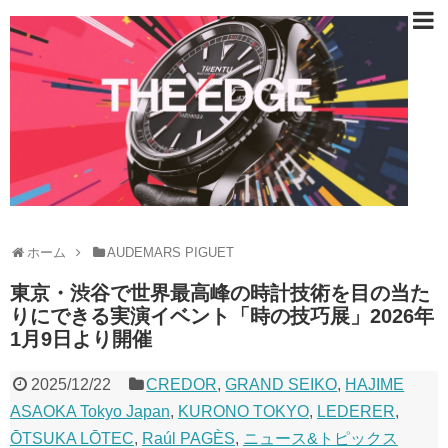
ホーム
AUDEMARS PIGUET
東京・渋谷で世界最高峰の時計技術を目の当た
りにできる実演イベント「時の技巧展」2026年
1月9日より開催
2025/12/22
CREDOR
,
GRAND SEIKO
,
HAJIME
ASAOKA Tokyo Japan
,
KURONO TOKYO
,
LEDERER
,
ŌTSUKA LŌTEC
,
Raúl PAGÈS
,
ニュース&トピックス