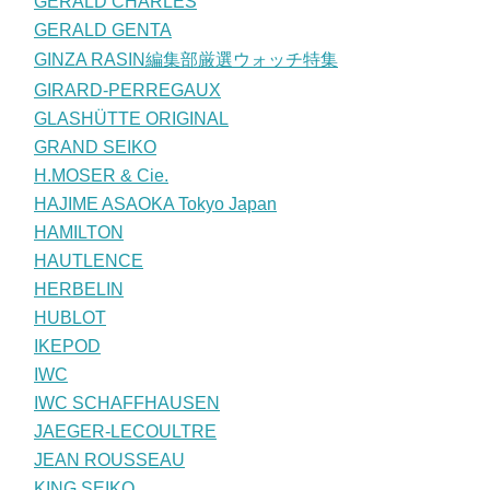
GERALD CHARLES
GERALD GENTA
GINZA RASIN編集部厳選ウォッチ特集
GIRARD-PERREGAUX
GLASHÜTTE ORIGINAL
GRAND SEIKO
H.MOSER & Cie.
HAJIME ASAOKA Tokyo Japan
HAMILTON
HAUTLENCE
HERBELIN
HUBLOT
IKEPOD
IWC
IWC SCHAFFHAUSEN
JAEGER-LECOULTRE
JEAN ROUSSEAU
KING SEIKO