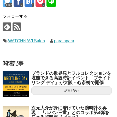
error
0
0
フォローする
WATCHNAVI Salon
parainpara
関連記事
ブランドの世界観とフルコレクションを
堪能できる高級時計イベント「ブライト
リング デイ」が大阪・心斎橋で開催
記事を読む
次元大介が身に着けていた腕時計を再
現！『ルパン三世』とのコラボ第4弾を