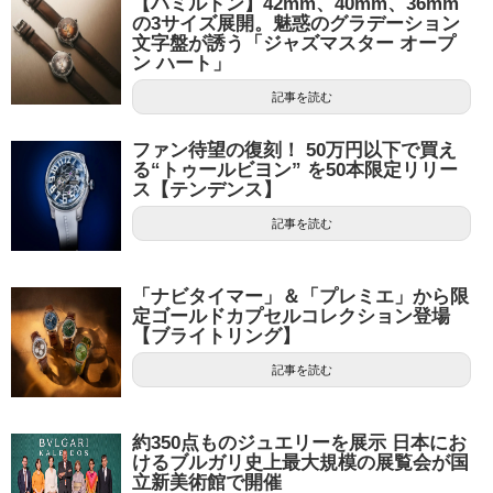
【ハミルトン】42mm、40mm、36mm
の3サイズ展開。魅惑のグラデーション
文字盤が誘う「ジャズマスター オープ
ン ハート」
記事を読む
ファン待望の復刻！ 50万円以下で買え
る“トゥールビヨン” を50本限定リリー
ス【テンデンス】
記事を読む
「ナビタイマー」＆「プレミエ」から限
定ゴールドカプセルコレクション登場
【ブライトリング】
記事を読む
約350点ものジュエリーを展示 日本にお
けるブルガリ史上最大規模の展覧会が国
立新美術館で開催