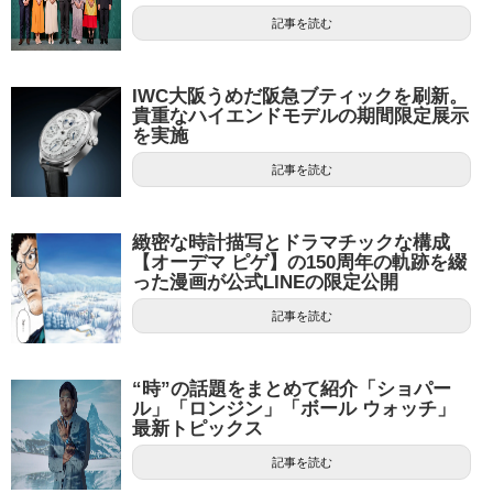
記事を読む
IWC大阪うめだ阪急ブティックを刷新。
貴重なハイエンドモデルの期間限定展示
を実施
記事を読む
緻密な時計描写とドラマチックな構成
【オーデマ ピゲ】の150周年の軌跡を綴
った漫画が公式LINEの限定公開
記事を読む
“時”の話題をまとめて紹介「ショパー
ル」「ロンジン」「ボール ウォッチ」
最新トピックス
記事を読む