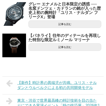
グレー エナメルと日本限定の誘惑 ──
名窯ドンツェ・カドランの銘が入った歴
史上初の腕時計「ユリス・ナルダン フ
リークX」登場
記事を読む
【パネライ】往年のディテールを再現し
た特別な限定ルミノール マリーナ
記事を読む
【新作】時計界の異端児が共鳴。ユリス・ナル
ダンとウルベルクによる初の共同開発モデル
東京・渋谷で世界最高峰の時計技術を目の当た
りにできる実演イベント「時の技巧展」2026年1