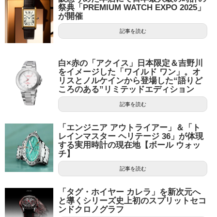
祭典「PREMIUM WATCH EXPO 2025」
が開催
記事を読む
白×赤の「アクイス」日本限定＆吉野川
をイメージした「ワイルド ワン」。オ
リスとノルケインから登場した“語りど
ころのある”リミテッドエディション
記事を読む
「エンジニア アウトライアー」＆「ト
レインマスター ヘリテージ 36」が体現
する実用時計の現在地【ボール ウォッ
チ】
記事を読む
「タグ・ホイヤー カレラ」を新次元へ
と導くシリーズ史上初のスプリットセコ
ンドクロノグラフ