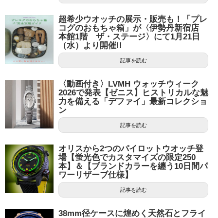
超希少ウオッチの展示・販売も！「プレ
コグのおもちゃ箱」が〈伊勢丹新宿店
本館1階 ザ・ステージ〉にて1月21日
（水）より開催!!
記事を読む
〈動画付き〉LVMH ウォッチウィーク
2026で発表【ゼニス】ヒストリカルな魅
力を備える「デファイ」最新コレクショ
ン
記事を読む
オリスから2つのパイロットウオッチ登
場【蛍光色でカスタマイズの限定250
本】＆【ブランドカラーを纏う10日間パ
ワーリザーブ仕様】
記事を読む
38mm径ケースに煌めく天然石とフライ