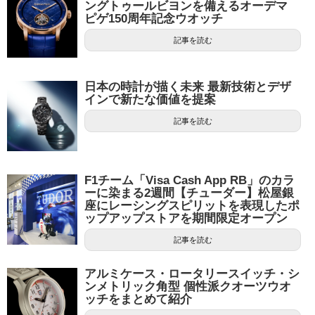
ングトゥールビヨンを備えるオーデマ
ピゲ150周年記念ウオッチ
記事を読む
日本の時計が描く未来 最新技術とデザ
インで新たな価値を提案
記事を読む
F1チーム「Visa Cash App RB」のカラ
ーに染まる2週間【チューダー】松屋銀
座にレーシングスピリットを表現したポ
ップアップストアを期間限定オープン
記事を読む
アルミケース・ロータリースイッチ・シ
ンメトリック角型 個性派クオーツウオ
ッチをまとめて紹介