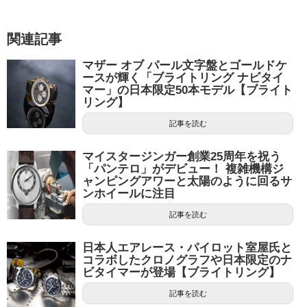
関連記事
マザー オブ パール文字盤とゴールドケ
ースが輝く「ブライトリング ナビタイ
マー」の日本限定50本モデル【ブライト
リング】
記事を読む
マイスタージンガー創業25周年を祝う
「パンテロ」がデビュー！ 複雑機構ジ
ャンピングアワーと太陽のように回るサ
ンホイールに注目
記事を読む
日本人エアレース・パイロット室屋氏と
コラボしたクロノグラフや日本限定のナ
ビタイマーが登場【ブライトリング】
記事を読む