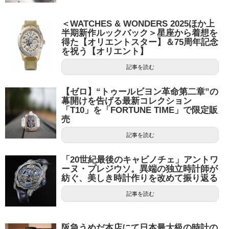
＜WATCHES & WONDERS 2025ほか上
半期新作ルックバック＞星座から着想を
得た【オリエントスター】＆75周年記念
を祝う【オリエント】
記事を読む
【ゼロ】“トゥールビヨン革命第二章”の
幕開けを告げる最新コレクション
「T10」を「FORTUNE TIME」で限定販
売
記事を読む
「20世紀最後のキャビノチェ」アントワ
ーヌ・プレジウソ。異端の独立時計師が
紡ぐ、美しき時計作りを改めて振り返る
記事を読む
阪急うめだ本店にて日本最大級の時計の