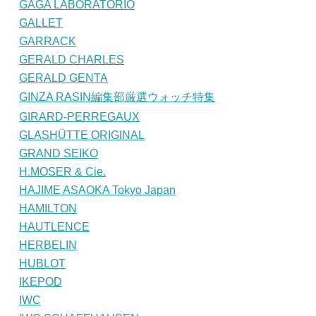
GAGA LABORATORIO
GALLET
GARRACK
GERALD CHARLES
GERALD GENTA
GINZA RASIN編集部厳選ウォッチ特集
GIRARD-PERREGAUX
GLASHÜTTE ORIGINAL
GRAND SEIKO
H.MOSER & Cie.
HAJIME ASAOKA Tokyo Japan
HAMILTON
HAUTLENCE
HERBELIN
HUBLOT
IKEPOD
IWC