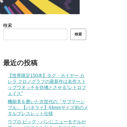
検索
検索
最近の投稿
【世界限定150本】タグ・ホイヤー カ
レラ クロノグラフの最新作は名作スト
ップウオッチを彷彿とさせる“レトロフ
ェイス”
機能美を磨いた次世代の「サブマーシ
ブル」【パネライ】44mmサイズ初のメ
タルブレスレット仕様
ウブロ ビッグ・バンにニューモデルが