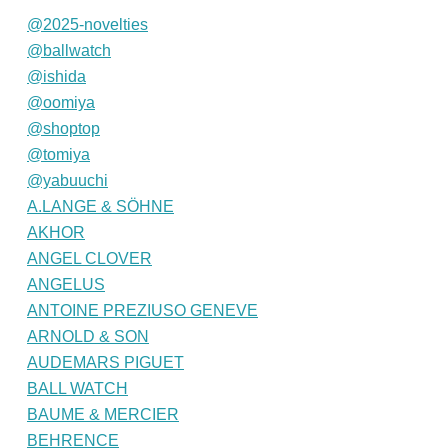
@2025-novelties
@ballwatch
@ishida
@oomiya
@shoptop
@tomiya
@yabuuchi
A.LANGE & SÖHNE
AKHOR
ANGEL CLOVER
ANGELUS
ANTOINE PREZIUSO GENEVE
ARNOLD & SON
AUDEMARS PIGUET
BALL WATCH
BAUME & MERCIER
BEHRENCE