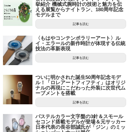
挙紹介 機械式腕時計の技術と魅力を伝
える展覧からナイトラン、180周年記念
モデルまで
記事を読む
〈もはやコンテンポラリーアート〉ル
イ・エラールの新作時計が体現する伝統
技法の革新表現
記事を読む
ついに明かされた誕生50周年記念モデ
ル！「ロレアートフィフティ」はオリジ
ナルの再現にこだわった外装に次世代ム
ーブメントを搭載
記事を読む
パステルカラー文字盤の3針＆スモール
セコンド搭載モデルが登場＆元サッカー
日本代表の長谷部誠氏が「ジン」のミッ