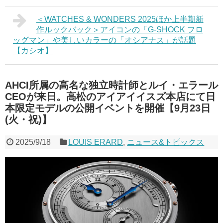
＜WATCHES & WONDERS 2025ほか上半期新
作ルックバック＞アイコンの「G-SHOCK フロ
ッグマン」や美しいカラーの「オシアナス」が話題
【カシオ】
AHCI所属の高名な独立時計師とルイ・エラール
CEOが来日。高松のアイアイイスズ本店にて日
本限定モデルの公開イベントを開催【9月23日
(火・祝)】
2025/9/18
LOUIS ERARD
,
ニュース&トピックス