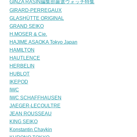
GINZA RASIN編集部厳選ウォッチ特集
GIRARD-PERREGAUX
GLASHÜTTE ORIGINAL
GRAND SEIKO
H.MOSER & Cie.
HAJIME ASAOKA Tokyo Japan
HAMILTON
HAUTLENCE
HERBELIN
HUBLOT
IKEPOD
IWC
IWC SCHAFFHAUSEN
JAEGER-LECOULTRE
JEAN ROUSSEAU
KING SEIKO
Konstantin Chaykin