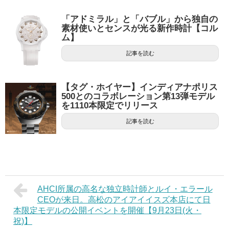
「アドミラル」と「バブル」から独自の
素材使いとセンスが光る新作時計【コル
ム】
記事を読む
【タグ・ホイヤー】インディアナポリス
500とのコラボレーション第13弾モデル
を1110本限定でリリース
記事を読む
AHCI所属の高名な独立時計師とルイ・エラール
CEOが来日。高松のアイアイイスズ本店にて日
本限定モデルの公開イベントを開催【9月23日(火・
祝)】