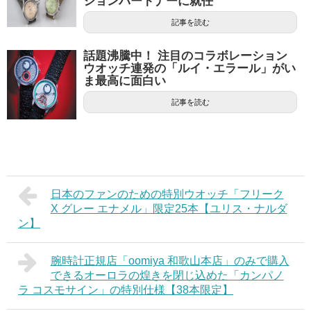
ションパートナーに就任
記事を読む
話題沸騰中！ 注目のコラボレーション
ウオッチ連発の「ルイ・エラール」がい
ま最高に面白い
記事を読む
日本のファンのための特別ウオッチ「フリーク
X グレー エナメル」限定25本【ユリス・ナルダ
ン】
腕時計正規店「oomiya 和歌山本店」のみで購入
できるオーロラの煌きを閉じ込めた「カンパノ
ラ コスモサイン」の特別仕様【38本限定】