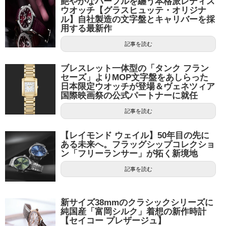
艶やかなパープルを纏う本格派レディス
ウオッチ【グラスヒュッテ・オリジナ
ル】自社製造の文字盤とキャリバーを採
用する最新作
記事を読む
ブレスレット一体型の「タンク フラン
セーズ」よりMOP文字盤をあしらった
日本限定ウオッチが登場＆ヴェネツィア
国際映画祭の公式パートナーに就任
記事を読む
【レイモンド ウェイル】50年目の先に
ある未来へ。フラッグシップコレクショ
ン「フリーランサー」が拓く新境地
記事を読む
新サイズ38mmのクラシックシリーズに
純国産「富岡シルク」着想の新作時計
【セイコー プレザージュ】