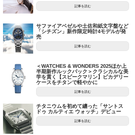
記事を読む
サファイアベゼルや土佐和紙文字盤など
「シチズン」新作限定時計4モデルが発
売
記事を読む
＜WATCHES & WONDERS 2025ほか上
半期新作ルックバック＞クラシカルな美
学を貫く【スピークマリン】ピカデリー
ケースをチタンで軽やかに
記事を読む
チタニウムを初めて纏った「サントス
ドゥ カルティエ ウォッチ」デビュー
記事を読む