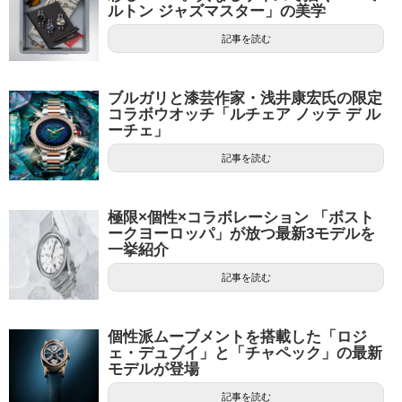
ルトン ジャズマスター」の美学
記事を読む
ブルガリと漆芸作家・浅井康宏氏の限定
コラボウオッチ「ルチェア ノッテ デ ル
ーチェ」
記事を読む
極限×個性×コラボレーション 「ボスト
ークヨーロッパ」が放つ最新3モデルを
一挙紹介
記事を読む
個性派ムーブメントを搭載した「ロジ
ェ・デュブイ」と「チャペック」の最新
モデルが登場
記事を読む