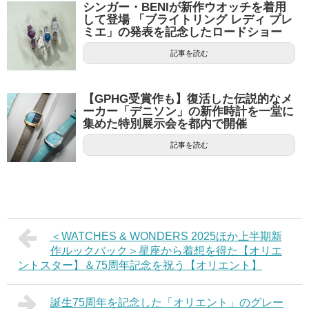
シンガー・BENIが新作ウオッチを着用
して登場 「ブライトリング レディ プレ
ミエ」の発表を記念したロードショー
記事を読む
【GPHG受賞作も】復活した伝説的なメ
ーカー「デニソン」の新作時計を一堂に
集めた特別展示会を都内で開催
記事を読む
＜WATCHES & WONDERS 2025ほか上半期新
作ルックバック＞星座から着想を得た【オリエ
ントスター】＆75周年記念を祝う【オリエント】
誕生75周年を記念した「オリエント」のグレー