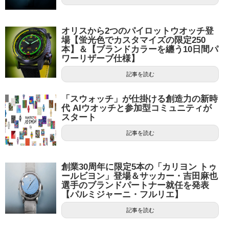
オリスから2つのパイロットウオッチ登
場【蛍光色でカスタマイズの限定250
本】＆【ブランドカラーを纏う10日間パ
ワーリザーブ仕様】
記事を読む
「スウォッチ」が仕掛ける創造力の新時
代 AIウオッチと参加型コミュニティが
スタート
記事を読む
創業30周年に限定5本の「カリヨン トゥ
ールビヨン」登場＆サッカー・吉田麻也
選手のブランドパートナー就任を発表
【パルミジャーニ・フルリエ】
記事を読む