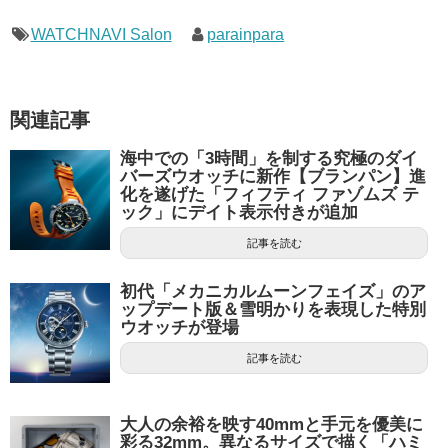
WATCHNAVI Salon
parainpara
関連記事
海中での「3時間」を制する究極のダイ
バーズウオッチに新作【ブランパン】進
化を遂げた「フィフティ ファゾムズ テ
ック」にデイト表示付きが追加
記事を読む
初代「メカニカルムーンフェイズ」のア
ップデート版＆雪明かりを表現した特別
ウオッチが登場
記事を読む
大人の余裕を映す40mmと手元を優美に
彩る32mm。異なるサイズで描く「ハミ