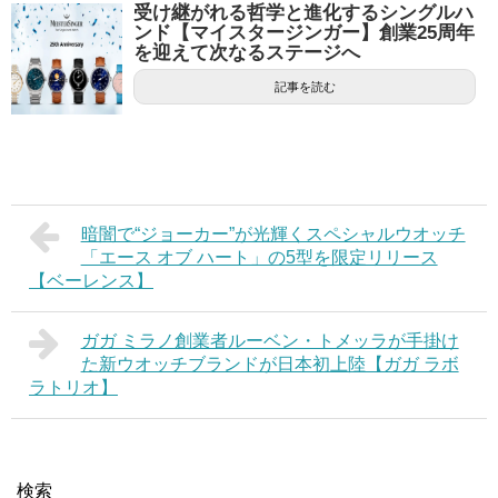
受け継がれる哲学と進化するシングルハ
ンド【マイスタージンガー】創業25周年
を迎えて次なるステージへ
記事を読む
暗闇で“ジョーカー”が光輝くスペシャルウオッチ
「エース オブ ハート」の5型を限定リリース
【ベーレンス】
ガガ ミラノ創業者ルーベン・トメッラが手掛け
た新ウオッチブランドが日本初上陸【ガガ ラボ
ラトリオ】
検索