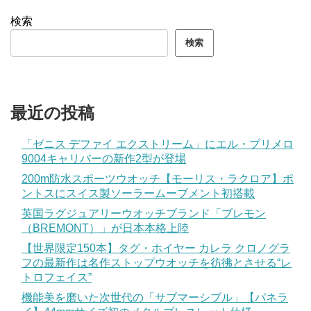
検索
検索
最近の投稿
「ゼニス デファイ エクストリーム」にエル・プリメロ
9004キャリバーの新作2型が登場
200m防水スポーツウオッチ【モーリス・ラクロア】ポ
ントスにスイス製ソーラームーブメント初搭載
英国ラグジュアリーウオッチブランド「ブレモン
（BREMONT）」が日本本格上陸
【世界限定150本】タグ・ホイヤー カレラ クロノグラ
フの最新作は名作ストップウオッチを彷彿とさせる“レ
トロフェイス”
機能美を磨いた次世代の「サブマーシブル」【パネラ