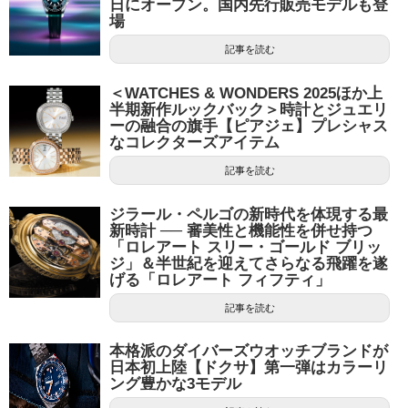
日にオープン。国内先行販売モデルも登
場
記事を読む
＜WATCHES & WONDERS 2025ほか上
半期新作ルックバック＞時計とジュエリ
ーの融合の旗手【ピアジェ】プレシャス
なコレクターズアイテム
記事を読む
ジラール・ペルゴの新時代を体現する最
新時計 ── 審美性と機能性を併せ持つ
「ロレアート スリー・ゴールド ブリッ
ジ」＆半世紀を迎えてさらなる飛躍を遂
げる「ロレアート フィフティ」
記事を読む
本格派のダイバーズウオッチブランドが
日本初上陸【ドクサ】第一弾はカラーリ
ング豊かな3モデル