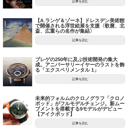
記事を読む
【A.ランゲ＆ゾーネ】ドレスデン美術館
で開催される浮世絵展を支援〈歌麿、北
斎、広重らの名作が集結〉
記事を読む
ブレゲの250年に及ぶ技術開発の集大
成。アニバーサリーイヤーのラストを飾
る「エクスペリメンタル 1」
記事を読む
未来的フォルムのクロノグラフ「クロノ
ポッド」がフルモデルチェンジ。新ムー
ブメントを搭載する9モデルがデビュー
【アイクポッド】
記事を読む