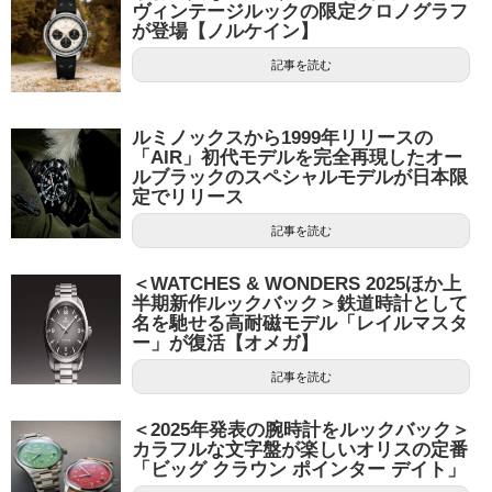
ヴィンテージルックの限定クロノグラフ
が登場【ノルケイン】
記事を読む
ルミノックスから1999年リリースの
「AIR」初代モデルを完全再現したオー
ルブラックのスペシャルモデルが日本限
定でリリース
記事を読む
＜WATCHES & WONDERS 2025ほか上
半期新作ルックバック＞鉄道時計として
名を馳せる高耐磁モデル「レイルマスタ
ー」が復活【オメガ】
記事を読む
＜2025年発表の腕時計をルックバック＞
カラフルな文字盤が楽しいオリスの定番
「ビッグ クラウン ポインター デイト」