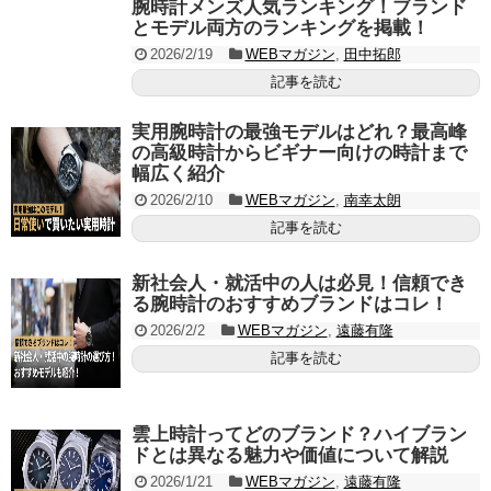
腕時計メンズ人気ランキング！ブランド
とモデル両方のランキングを掲載！
2026/2/19
WEBマガジン
,
田中拓郎
記事を読む
実用腕時計の最強モデルはどれ？最高峰
の高級時計からビギナー向けの時計まで
幅広く紹介
2026/2/10
WEBマガジン
,
南幸太朗
記事を読む
新社会人・就活中の人は必見！信頼でき
る腕時計のおすすめブランドはコレ！
2026/2/2
WEBマガジン
,
遠藤有隆
記事を読む
雲上時計ってどのブランド？ハイブラン
ドとは異なる魅力や価値について解説
2026/1/21
WEBマガジン
,
遠藤有隆