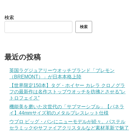
検索
検索
最近の投稿
英国ラグジュアリーウオッチブランド「ブレモン
（BREMONT）」が日本本格上陸
【世界限定150本】タグ・ホイヤー カレラ クロノグラ
フの最新作は名作ストップウオッチを彷彿とさせる“レ
トロフェイス”
機能美を磨いた次世代の「サブマーシブル」【パネラ
イ】44mmサイズ初のメタルブレスレット仕様
ウブロ ビッグ・バンにニューモデルが続々。パステル
セラミックやサファイアクリスタルなど素材革新で魅了