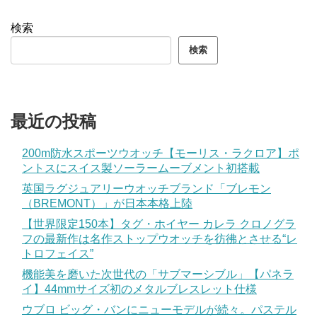
検索
検索
最近の投稿
200m防水スポーツウオッチ【モーリス・ラクロア】ポ
ントスにスイス製ソーラームーブメント初搭載
英国ラグジュアリーウオッチブランド「ブレモン
（BREMONT）」が日本本格上陸
【世界限定150本】タグ・ホイヤー カレラ クロノグラ
フの最新作は名作ストップウオッチを彷彿とさせる“レ
トロフェイス”
機能美を磨いた次世代の「サブマーシブル」【パネラ
イ】44mmサイズ初のメタルブレスレット仕様
ウブロ ビッグ・バンにニューモデルが続々。パステル